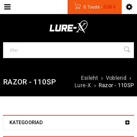
0 Toode
-
0.00
€
Esileht
›
Voblerid
›
RAZOR - 110SP
Lure-X
›
Razor - 110SP
KATEGOORIAD