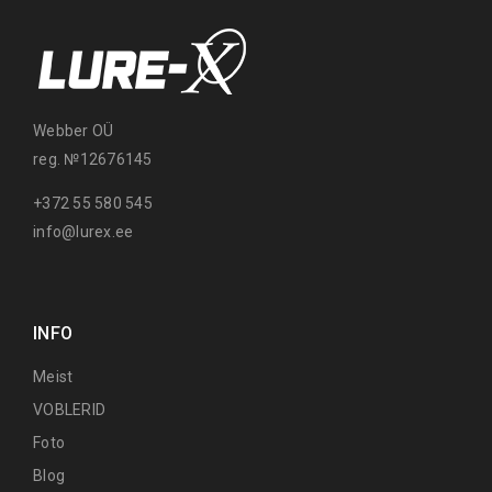
Webber OÜ
reg. №12676145
+372 55 580 545
info@lurex.ee
INFO
Meist
VOBLERID
Foto
Blog