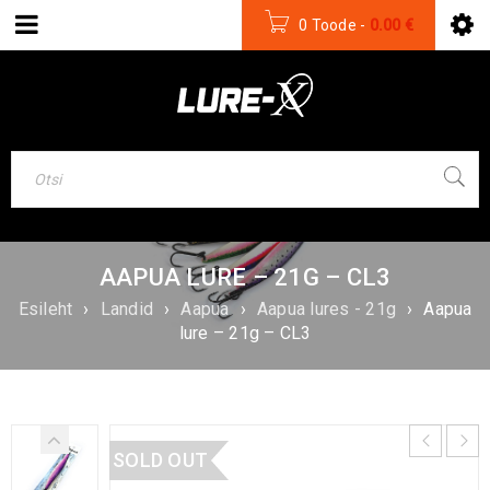
0 Toode
-
0.00
€
AAPUA LURE – 21G – CL3
Esileht
›
Landid
›
Aapua
›
Aapua lures - 21g
›
Aapua
lure – 21g – CL3
SOLD OUT