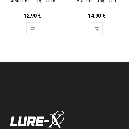
Aapua lure – 21g – CL18
ARE lure – 18g – CL 1
12.90
€
14.90
€