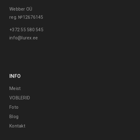
Webber OÜ
reg. №12676145
+372 55 580 545
info@lurex.ee
INFO
Meist
VOBLERID
Foto
Blog
Kontakt