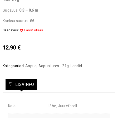
Sügavus:
0,3 – 0,6 m
Konksu suurus:
#6
Saadavus:
Laost otsas
12.90
€
Kategooriad:
Aapua
,
Aapua lures - 21g
,
Landid
LISAINFO
Kala
Lõhe, Juureforell