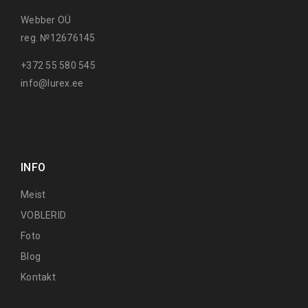
Webber OÜ
reg. №12676145
+372 55 580 545
info@lurex.ee
INFO
Meist
VOBLERID
Foto
Blog
Kontakt