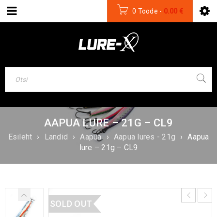
0 Toode
-
0.00
€
AAPUA LURE – 21G – CL9
Esileht
›
Landid
›
Aapua
›
Aapua lures - 21g
›
Aapua
lure – 21g – CL9
SOLD OUT