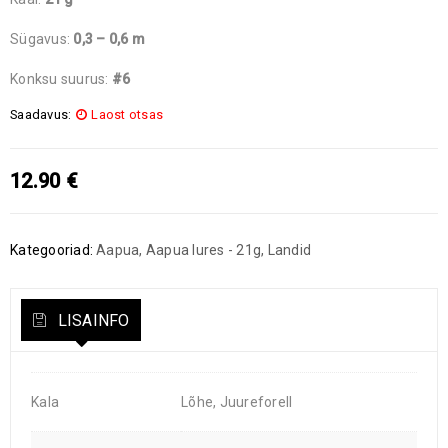
Sügavus:
0,3 – 0,6 m
Konksu suurus:
#6
Saadavus:
Laost otsas
12.90
€
Kategooriad:
Aapua
,
Aapua lures - 21g
,
Landid
LISAINFO
Kala
Lõhe, Juureforell