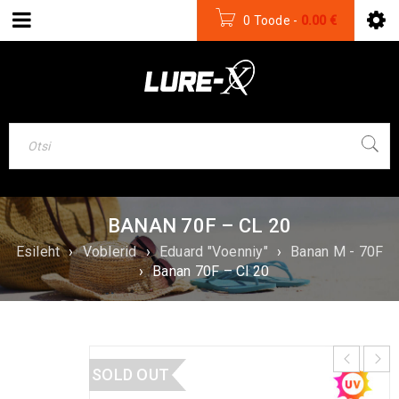
0 Toode
-
0.00
€
BANAN 70F – CL 20
Esileht
›
Voblerid
›
Eduard "Voenniy"
›
Banan M - 70F
›
Banan 70F – Cl 20
SOLD OUT