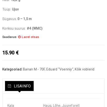
Tüüp:
Ujuv
Sügavus:
0 – 1,5 m
Konksu suurus:
#4 (WMC)
Saadavus:
Laost otsas
15.90
€
Kategooriad:
Banan M - 70F
,
Eduard "Voenniy"
,
Kõik voblerid
LISAINFO
Kala
Haug, Lõhe, Juureforell