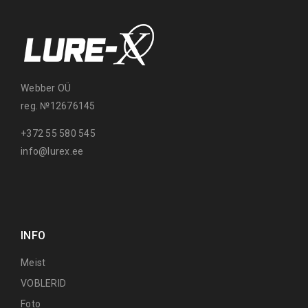
Webber OÜ
reg. №12676145
+372 55 580 545
info@lurex.ee
INFO
Meist
VOBLERID
Foto