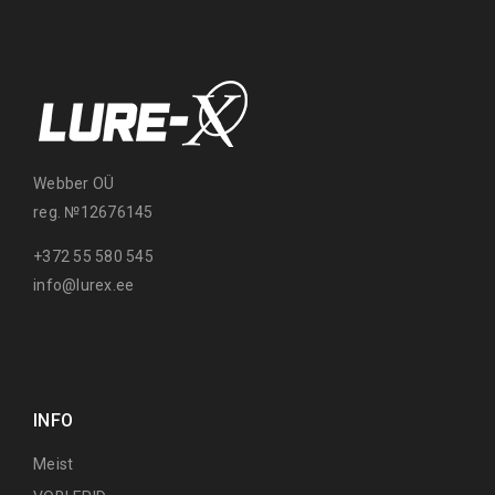
Webber OÜ
reg. №12676145
+372 55 580 545
info@lurex.ee
INFO
Meist