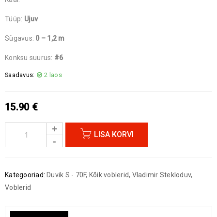
Tüüp:
Ujuv
Sügavus:
0 – 1,2 m
Konksu suurus:
#6
Saadavus:
2 laos
15.90
€
LISA KORVI
Kategooriad:
Duvik S - 70F
,
Kõik voblerid
,
Vladimir Stekloduv
,
Voblerid