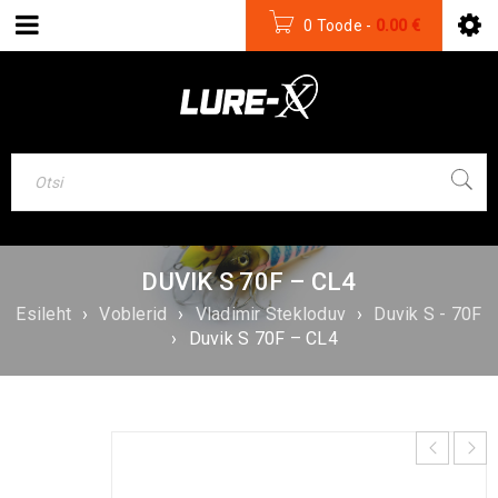
0 Toode
-
0.00
€
DUVIK S 70F – CL4
Esileht
›
Voblerid
›
Vladimir Stekloduv
›
Duvik S - 70F
›
Duvik S 70F – CL4