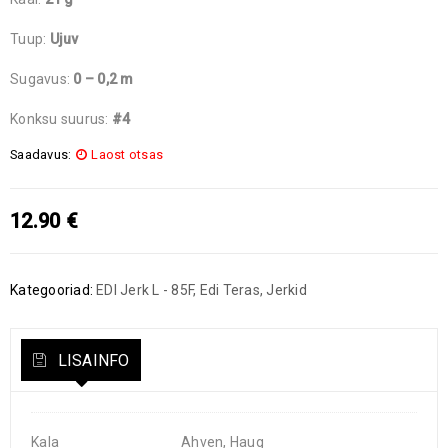
Tuup:
Ujuv
Sugavus:
0 – 0,2 m
Konksu suurus:
#4
Saadavus:
Laost otsas
12.90
€
Kategooriad:
EDI Jerk L - 85F
,
Edi Teras
,
Jerkid
LISAINFO
Kala
Ahven, Haug