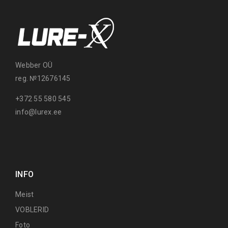
Webber OÜ
reg. №12676145
+372 55 580 545
info@lurex.ee
INFO
Meist
VOBLERID
Foto