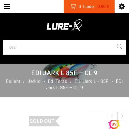
0 Toode
-
0.00
€
EDI JARK L 85F – CL 9
Esileht
›
Jerkid
›
Edi Teras
›
EDI Jerk L - 85F
›
EDI
Jark L 85F – CL 9
SOLD OUT