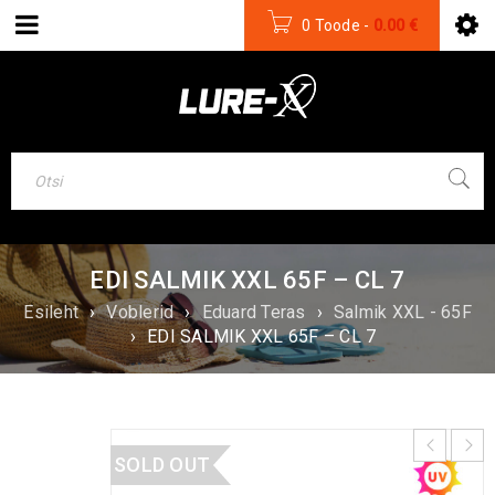
0 Toode
-
0.00
€
EDI SALMIK XXL 65F – CL 7
Esileht
›
Voblerid
›
Eduard Teras
›
Salmik XXL - 65F
›
EDI SALMIK XXL 65F – CL 7
SOLD OUT