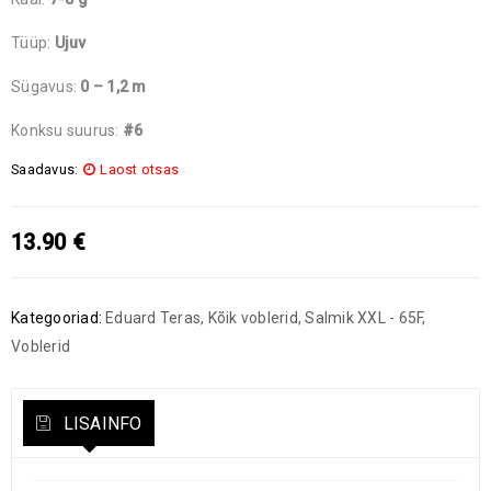
Tüüp:
Ujuv
Sügavus:
0 – 1,2 m
Konksu suurus:
#6
Saadavus:
Laost otsas
13.90
€
Kategooriad:
Eduard Teras
,
Kõik voblerid
,
Salmik XXL - 65F
,
Voblerid
LISAINFO