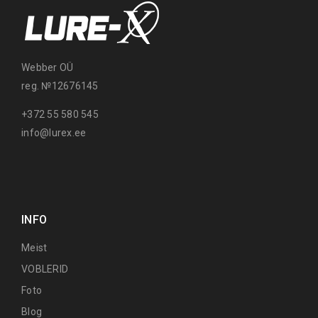
Webber OÜ
reg. №12676145
+372 55 580 545
info@lurex.ee
INFO
Meist
VOBLERID
Foto
Blog