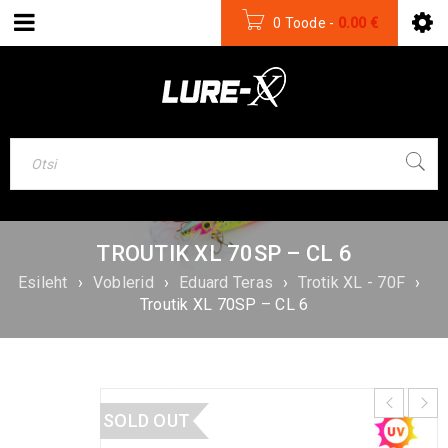
0 Toode
-
0.00
€
TROUTIK XL 70SP – CL 6
Esileht
›
Voblerid
›
Eduard Teras
›
Trotik XL - 70F
›
Troutik XL 70SP – CL 6
SOLD OUT