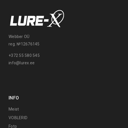
Webber OÜ
reg. №12676145
+372 55 580 545
info@lurex.ee
INFO
Meist
VOBLERID
Foto