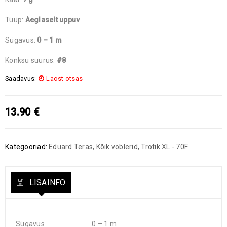
Tüüp:
Aeglaselt uppuv
Sügavus:
0 – 1 m
Konksu suurus:
#8
Saadavus:
Laost otsas
13.90
€
Kategooriad:
Eduard Teras
,
Kõik voblerid
,
Trotik XL - 70F
LISAINFO
Sügavus
0 – 1 m