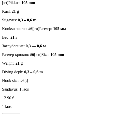
[:et]Pikkus:
105 mm
Kaal:
21 g
Sügavus:
0,3 – 0,6 m
Konksu suurus:
#6
[:ru]Размер:
105 мм
Вес:
21 г
Заглубление:
0,3 — 0,6 м
Размер крюков:
#6
[:en]Size:
105 mm
Weight:
21 g
Diving deph:
0,3 – 0,6 m
Hook size:
#6
[:]
Saadavus:
1 laos
12.90
€
1 laos