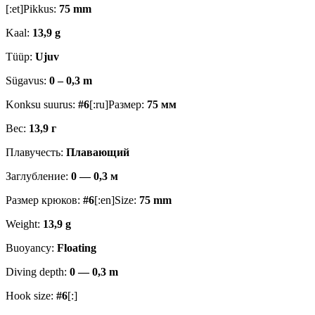
[:et]Pikkus:
75 mm
Kaal:
13,9 g
Tüüp:
Ujuv
Sügavus:
0 – 0,3 m
Konksu suurus:
#6
[:ru]Размер:
75 мм
Вес:
13,9 г
Плавучесть:
Плавающий
Заглубление:
0 — 0,3 м
Размер крюков:
#6
[:en]Size:
75 mm
Weight:
13,9 g
Buoyancy:
Floating
Diving depth:
0 — 0,3 m
Hook size:
#6
[:]