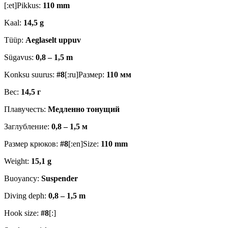
[:et]Pikkus:
110 mm
Kaal:
14,5 g
Tüüp:
Aeglaselt uppuv
Sügavus:
0,8 – 1,5 m
Konksu suurus:
#8
[:ru]Размер:
110 мм
Вес:
14,5 г
Плавучесть:
Медленно тонущий
Заглубление:
0,8 – 1,5 м
Размер крюков:
#8
[:en]Size:
110 mm
Weight:
15,1 g
Buoyancy:
Suspender
Diving deph:
0,8 – 1,5 m
Hook size:
#8
[:]