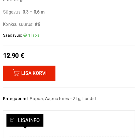
Sügavus:
0,3 – 0,6 m
Konksu suurus:
#6
Saadavus:
1 laos
12.90
€
LISA KORVI
Kategooriad:
Aapua
,
Aapua lures - 21g
,
Landid
LISAINFO