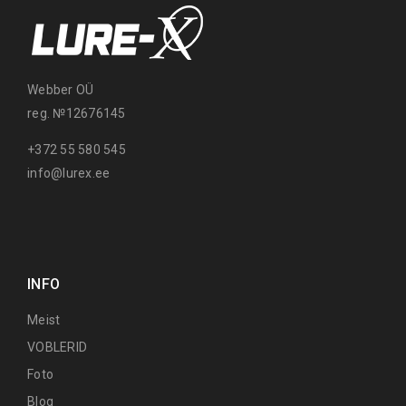
Webber OÜ
reg. №12676145
+372 55 580 545
info@lurex.ee
INFO
Meist
VOBLERID
Foto
Blog