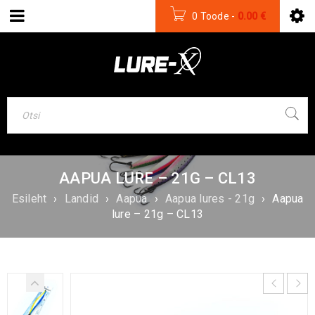
0 Toode
-
0.00
€
AAPUA LURE – 21G – CL13
Esileht
›
Landid
›
Aapua
›
Aapua lures - 21g
›
Aapua
lure – 21g – CL13