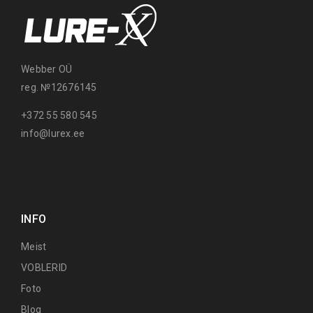
Webber OÜ
reg. №12676145
+372 55 580 545
info@lurex.ee
INFO
Meist
VOBLERID
Foto
Blog