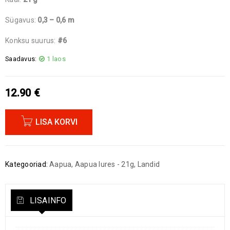
Sügavus:
0,3 – 0,6 m
Konksu suurus:
#6
Saadavus:
1 laos
12.90
€
LISA KORVI
Kategooriad:
Aapua
,
Aapua lures - 21g
,
Landid
LISAINFO