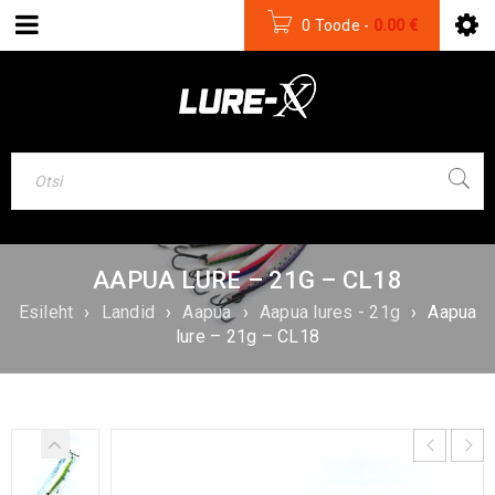
0 Toode
-
0.00
€
AAPUA LURE – 21G – CL18
Esileht
›
Landid
›
Aapua
›
Aapua lures - 21g
›
Aapua
lure – 21g – CL18