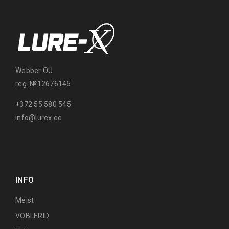
Webber OÜ
reg. №12676145
+372 55 580 545
info@lurex.ee
INFO
Meist
VOBLERID