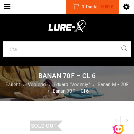
0 Toode
-
0.00
€
BANAN 70F – CL 6
Esileht
›
Voblerid
›
Eduard "Voenniy"
›
Banan M - 70F
›
Banan 70F – Cl 6
SOLD OUT