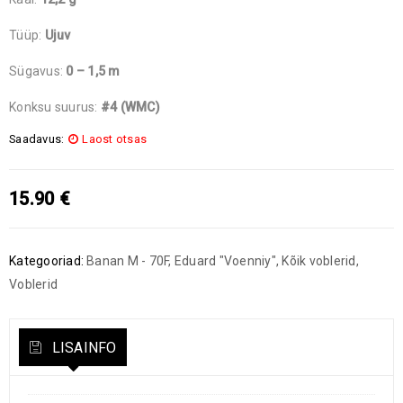
Tüüp:
Ujuv
Sügavus:
0 – 1,5 m
Konksu suurus:
#4 (WMC)
Saadavus:
Laost otsas
15.90
€
Kategooriad:
Banan M - 70F
,
Eduard "Voenniy"
,
Kõik voblerid
,
Voblerid
LISAINFO