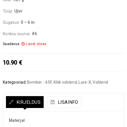
Tüüp:
Ujuv
Sügavus:
0 – 6 m
Konksu suurus:
#6
Saadavus:
Laost otsas
10.90
€
Kategooriad:
Bomber - 65F
,
Kõik voblerid
,
Lure-X
,
Voblerid
KIRJELDUS
LISAINFO
Materjal