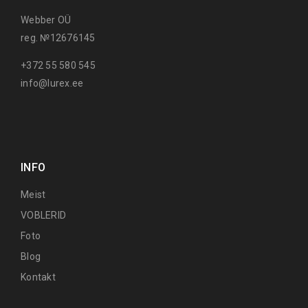
Webber OÜ
reg. №12676145
+372 55 580 545
info@lurex.ee
INFO
Meist
VOBLERID
Foto
Blog
Kontakt