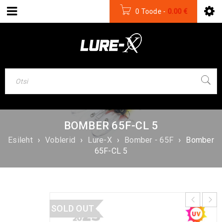
0 Toode
-
0.00
€
BOMBER 65F-CL 5
Esileht
›
Voblerid
›
Lure-X
›
Bomber - 65F
›
Bomber
65F-CL 5
SOLD OUT