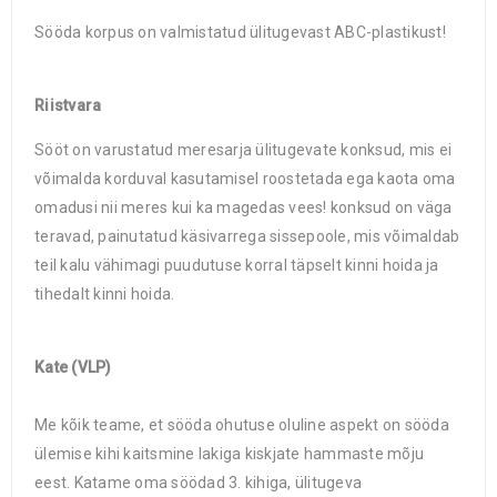
Sööda korpus on valmistatud ülitugevast ABC-plastikust!
Riistvara
Sööt on varustatud meresarja ülitugevate konksud, mis ei
võimalda korduval kasutamisel roostetada ega kaota oma
omadusi nii meres kui ka magedas vees! konksud on väga
teravad, painutatud käsivarrega sissepoole, mis võimaldab
teil kalu vähimagi puudutuse korral täpselt kinni hoida ja
tihedalt kinni hoida.
Kate (VLP)
Me kõik teame, et sööda ohutuse oluline aspekt on sööda
ülemise kihi kaitsmine lakiga kiskjate hammaste mõju
eest. Katame oma söödad 3. kihiga, ülitugeva