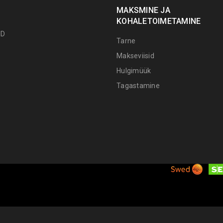
MAKSMINE JA
KOHALETOIMETAMINE
ID
Tarne
Makseviisid
Hulgimüük
Tagastamine