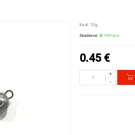
Kaal: 10g.
Saadavus:
999 laos
0.45
€