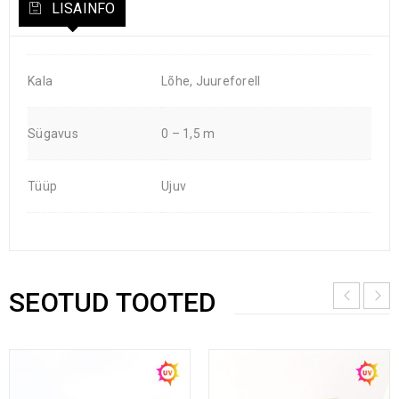
LISAINFO
Kala
Lõhe, Juureforell
Sügavus
0 – 1,5 m
Tüüp
Ujuv
SEOTUD TOOTED