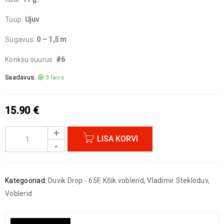
Tüüp:
Ujuv
Sügavus:
0 – 1,5 m
Konksu suurus:
#6
Saadavus:
3 laos
15.90
€
LISA KORVI
Kategooriad:
Duvik Drop - 65F
,
Kõik voblerid
,
Vladimir Stekloduv
,
Voblerid