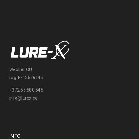
Webber OÜ
reg. №12676145
+372 55 580 545
info@lurex.ee
INFO