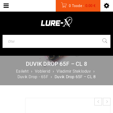
0 Toode
-
0.00
€
DUVIK DROP 65F – CL 8
Esileht
›
Voblerid
›
Vladimir Stekloduv
›
Duvik Drop - 65F
›
Duvik Drop 65F – CL 8