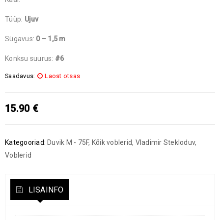
Tüüp:
Ujuv
Sügavus:
0 – 1,5 m
Konksu suurus:
#6
Saadavus:
Laost otsas
15.90
€
Kategooriad:
Duvik M - 75F
,
Kõik voblerid
,
Vladimir Stekloduv
,
Voblerid
LISAINFO