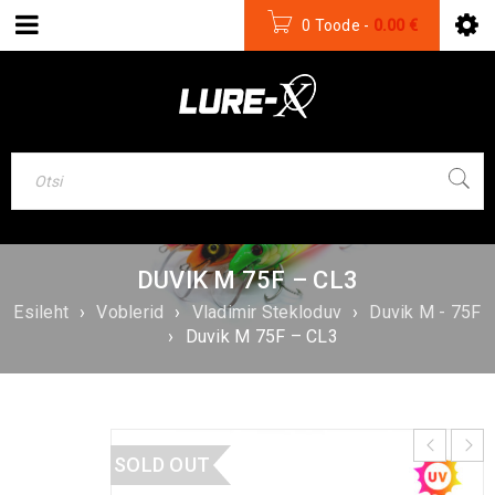
0 Toode
-
0.00
€
DUVIK M 75F – CL3
Esileht
›
Voblerid
›
Vladimir Stekloduv
›
Duvik M - 75F
›
Duvik M 75F – CL3
SOLD OUT