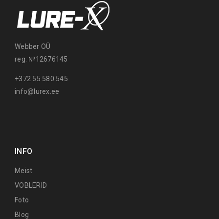
Webber OÜ
reg. №12676145
+372 55 580 545
info@lurex.ee
INFO
Meist
VOBLERID
Foto
Blog