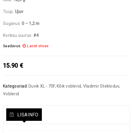
Tüüp:
Ujuv
Sügavus:
0 – 1,2 m
Konksu suurus:
#4
Saadavus:
Laost otsas
15.90
€
Kategooriad:
Duvik XL - 70F
,
Kõik voblerid
,
Vladimir Stekloduv
,
Voblerid
LISAINFO