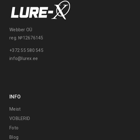
Webber OÜ
reg. №12676145
+372 55 580 545
info@lurex.ee
INFO
Meist
VOBLERID
Foto
Blog