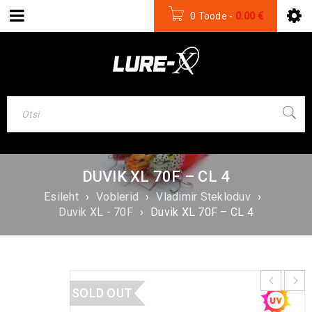
0 Toode
-
0.00
€
DUVIK XL 70F – CL 4
Esileht
›
Voblerid
›
Vladimir Stekloduv
›
Duvik XL - 70F
›
Duvik XL 70F – CL 4
SOLD OUT