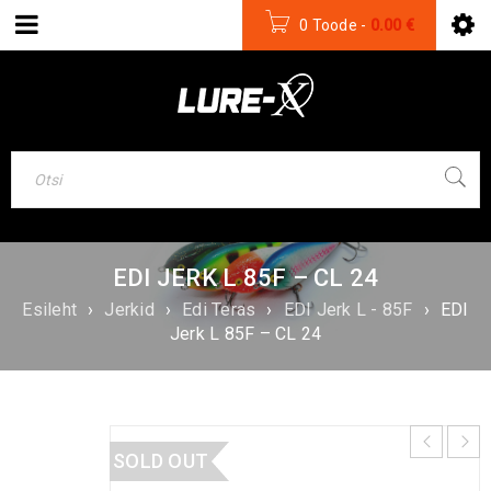
0 Toode
-
0.00
€
EDI JERK L 85F – CL 24
Esileht
›
Jerkid
›
Edi Teras
›
EDI Jerk L - 85F
›
EDI
Jerk L 85F – CL 24
SOLD OUT