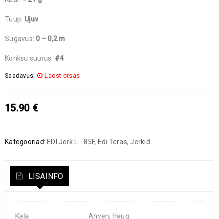
Tuup:
Ujuv
Sugavus:
0 – 0,2 m
Konksu suurus:
#4
Saadavus:
Laost otsas
15.90
€
Kategooriad:
EDI Jerk L - 85F
,
Edi Teras
,
Jerkid
LISAINFO
Kala
Ahven, Haug