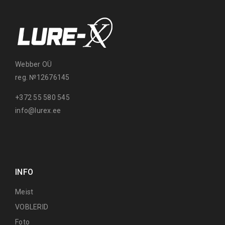
Webber OÜ
reg. №12676145
+372 55 580 545
info@lurex.ee
INFO
Meist
VOBLERID
Foto