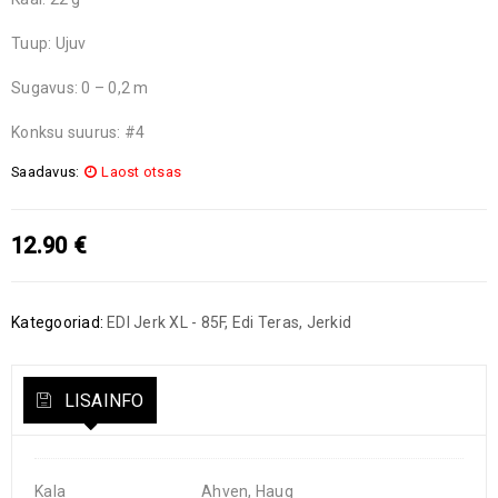
Tuup: Ujuv
Sugavus: 0 – 0,2 m
Konksu suurus: #4
Saadavus:
Laost otsas
12.90
€
Kategooriad:
EDI Jerk XL - 85F
,
Edi Teras
,
Jerkid
LISAINFO
Kala
Ahven, Haug