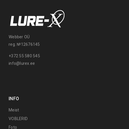
Webber OÜ
reg. №12676145
+372 55 580 545
info@lurex.ee
INFO
Meist
VOBLERID
Foto