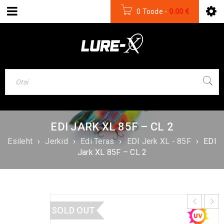
0 Toode
-
0.00
€
EDI JARK XL 85F – CL 2
Esileht
›
Jerkid
›
Edi Teras
›
EDI Jerk XL - 85F
›
EDI
Jark XL 85F – CL 2
SOLD OUT