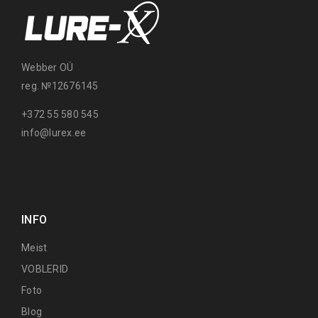
Webber OÜ
reg. №12676145
+372 55 580 545
info@lurex.ee
INFO
Meist
VOBLERID
Foto
Blog