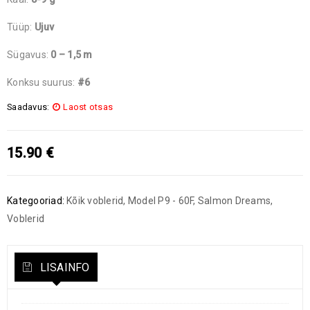
Tüüp:
Ujuv
Sügavus:
0 – 1,5 m
Konksu suurus:
#6
Saadavus:
Laost otsas
15.90
€
Kategooriad:
Kõik voblerid
,
Model P9 - 60F
,
Salmon Dreams
,
Voblerid
LISAINFO