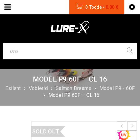
0 Toode
-
0.00
€
MODEL P9 60F – CL 16
Esileht
›
Voblerid
›
Salmon Dreams
›
Model P9 - 60F
›
Model P9 60F – CL 16
SOLD OUT