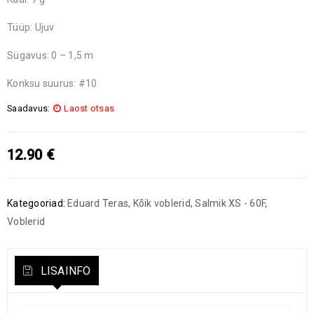
Tüüp: Ujuv
Sügavus: 0 – 1,5 m
Konksu suurus: #10
Saadavus:
Laost otsas
12.90
€
Kategooriad:
Eduard Teras
,
Kõik voblerid
,
Salmik XS - 60F
,
Voblerid
LISAINFO