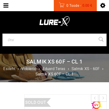
0 Toode
-
0.00
€
SALMIK XS 60F – CL 1
Esileht
›
Voblerid
›
Eduard Teras
›
Salmik XS - 60F
›
Salmik XS 60F – CL 1
SOLD OUT