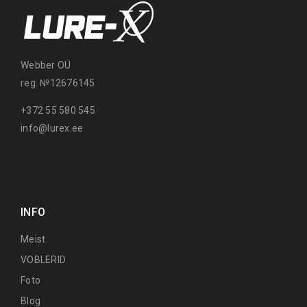
Webber OÜ
reg. №12676145
+372 55 580 545
info@lurex.ee
INFO
Meist
VOBLERID
Foto
Blog