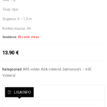
Tüüp: Ujuv
Sügavus: 0 – 1,5 m
Konksu suurus: #6
Saadavus:
Laost otsas
13.90
€
Kategooriad:
ARE vobler
,
Kõik voblerid
,
Salmonoid L – 65F
,
Voblerid
LISAINFO