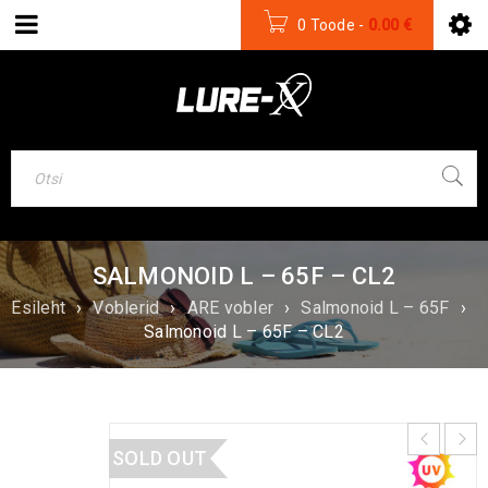
0 Toode
-
0.00
€
SALMONOID L – 65F – CL2
Esileht
›
Voblerid
›
ARE vobler
›
Salmonoid L – 65F
›
Salmonoid L – 65F – CL2
SOLD OUT