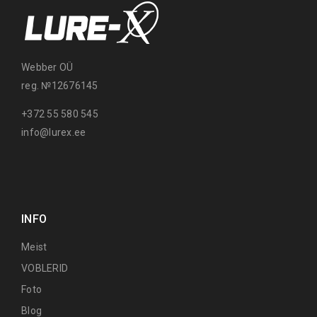
Webber OÜ
reg. №12676145
+372 55 580 545
info@lurex.ee
INFO
Meist
VOBLERID
Foto
Blog