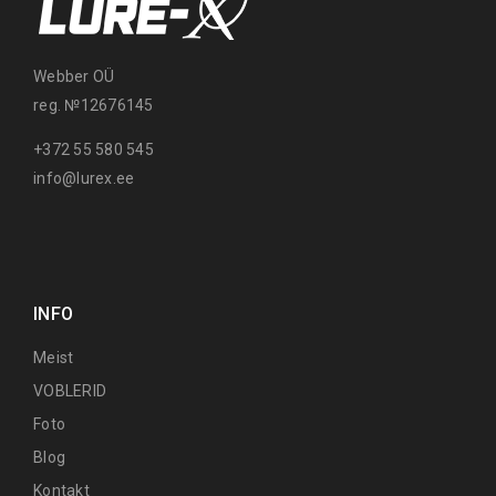
Webber OÜ
reg. №12676145
+372 55 580 545
info@lurex.ee
INFO
Meist
VOBLERID
Foto
Blog
Kontakt