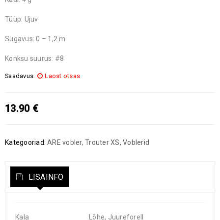
Tüüp: Ujuv
Sügavus: 0 – 1,2 m
Konksu suurus: #8
Saadavus:
Laost otsas
13.90
€
Kategooriad:
ARE vobler
,
Trouter XS
,
Voblerid
LISAINFO
Kala
Lõhe, Juureforell