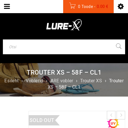
0 Toode
-
0.00
€
TROUTER XS – 58F – CL1
Esileht
›
Voblerid
›
ARE vobler
›
Trouter XS
›
Trouter
XS – 58F – CL1
SOLD OUT