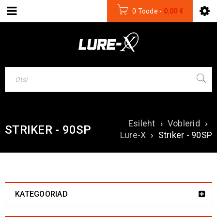
0 Toode
-
0.00
€
Esileht
›
Voblerid
›
STRIKER - 90SP
Lure-X
›
Striker - 90SP
KATEGOORIAD