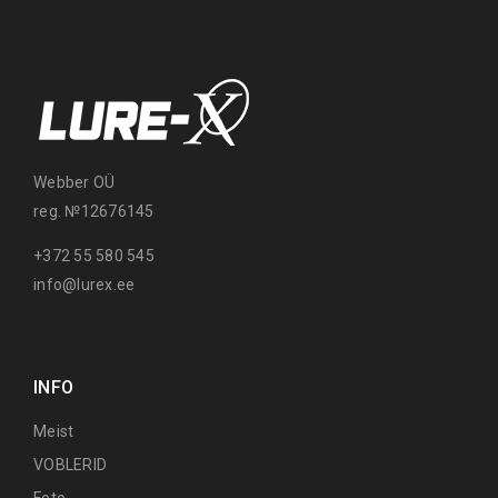
Webber OÜ
reg. №12676145
+372 55 580 545
info@lurex.ee
INFO
Meist
VOBLERID
Foto